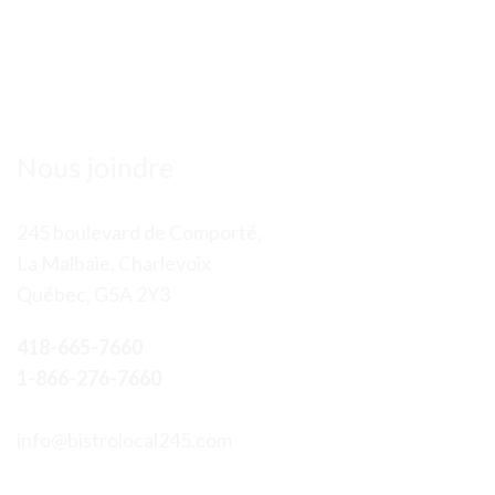
Nous joindre
245 boulevard de Comporté,
La Malbaie, Charlevoix
Québec, G5A 2Y3
418-665-7660
1-866-276-7660
info@bistrolocal245.com