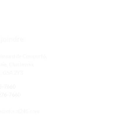
joindre
levard de Comporté,
aie, Charlevoix
, G5A 2Y3
5-7660
276-7660
strolocal245.com