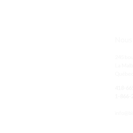
Nous 
245 bou
La Malb
Québec
418-66
1-866-
info@bi