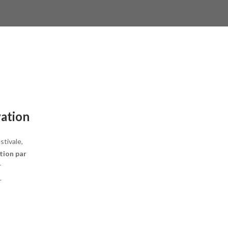
ation
stivale,
tion par
r
.